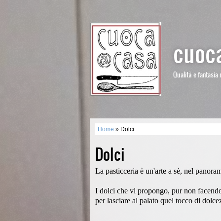
cuoca
Qualità e fantasia 
Home
» Dolci
Dolci
La pasticceria è un'arte a sè, nel panora
I dolci che vi propongo, pur non facendo 
per lasciare al palato quel tocco di dol