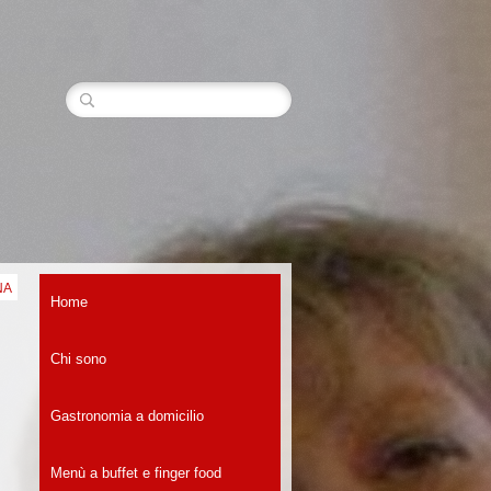
NA
Home
Chi sono
Gastronomia a domicilio
Menù a buffet e finger food