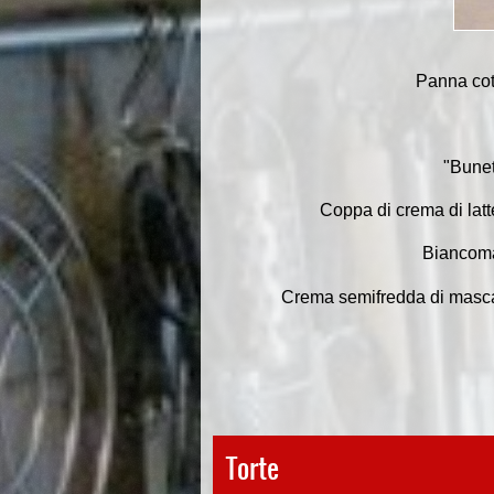
Panna cott
"Bunet
Coppa di crema di latt
Biancoma
Crema semifredda di mascar
Torte