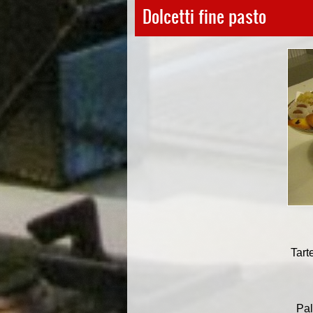
Dolcetti fine pasto
Tart
Pal